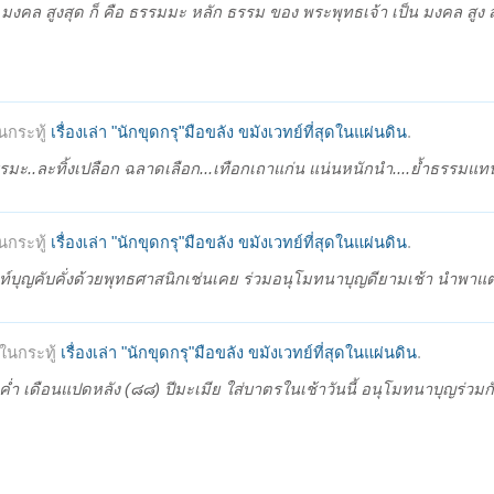
็น มงคล สูงสุด ก็ คือ ธรรมมะ หลัก ธรรม ของ พระพุทธเจ้า เป็น มงคล สูง สุ
นกระทู้
เรื่องเล่า "นักขุดกรุ"มือขลัง ขมังเวทย์ที่สุดในแผ่นดิน
.
ธรรมะ..ละทิ้งเปลือก ฉลาดเลือก...เทือกเถาแก่น แน่นหนักนำ....ย้ำธรรมแทน
นกระทู้
เรื่องเล่า "นักขุดกรุ"มือขลัง ขมังเวทย์ที่สุดในแผ่นดิน
.
์บุญคับคั่งด้วยพุทธศาสนิกเช่นเคย ร่วมอนุโมทนาบุญดียามเช้า นำพาแต
ในกระทู้
เรื่องเล่า "นักขุดกรุ"มือขลัง ขมังเวทย์ที่สุดในแผ่นดิน
.
่ำ เดือนแปดหลัง (๘๘) ปีมะเมีย ใส่บาตรในเช้าวันนี้ อนุโมทนาบุญร่วมกั