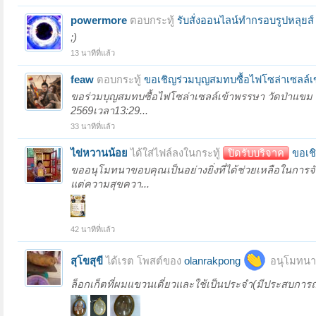
powermore
ตอบกระทู้
รับสั่งออนไลน์ทำกรอบรูปหลุยส
;)
13 นาทีที่แล้ว
feaw
ตอบกระทู้
ขอเชิญร่วมบุญสมทบซื้อไฟโซล่าเซลล์เข
ขอร่วมบุญสมทบซื้อไฟโซล่าเซลล์เข้าพรรษา วัดป่าแขม ต
2569เวลา13:29...
33 นาทีที่แล้ว
ไข่หวานน้อย
ได้ใส่ไฟล์ลงในกระทู้
ปิดรับบริจาค
ขอเชิ
ขออนุโมทนาขอบคุณเป็นอย่างยิ่งที่ได้ช่วยเหลือในการ
แต่ความสุขควา...
42 นาทีที่แล้ว
สุโขสุขี
ได้เรต โพสต์ของ
olanrakpong
อนุโมทนา 
ล็อกเก็ตที่ผมแขวนเดี่ยวและใช้เป็นประจำ(มีประสบการณ์)