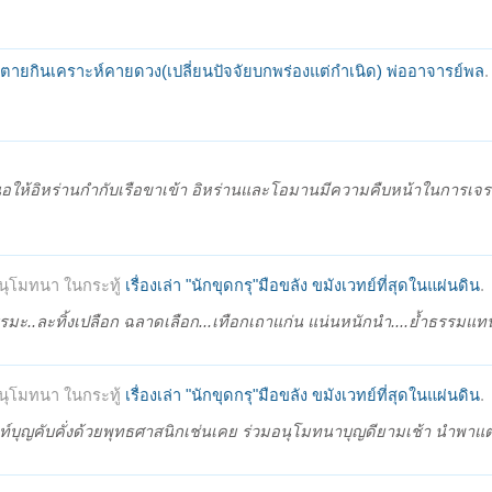
็นตายกินเคราะห์คายดวง(เปลี่ยนปัจจัยบกพร่องแต่กำเนิด) พ่ออาจารย์พล
.
นอให้อิหร่านกำกับเรือขาเข้า อิหร่านและโอมานมีความคืบหน้าในการเจร
นุโมทนา ในกระทู้
เรื่องเล่า "นักขุดกรุ"มือขลัง ขมังเวทย์ที่สุดในแผ่นดิน
.
ธรรมะ..ละทิ้งเปลือก ฉลาดเลือก...เทือกเถาแก่น แน่นหนักนำ....ย้ำธรรมแทน
นุโมทนา ในกระทู้
เรื่องเล่า "นักขุดกรุ"มือขลัง ขมังเวทย์ที่สุดในแผ่นดิน
.
์บุญคับคั่งด้วยพุทธศาสนิกเช่นเคย ร่วมอนุโมทนาบุญดียามเช้า นำพาแต