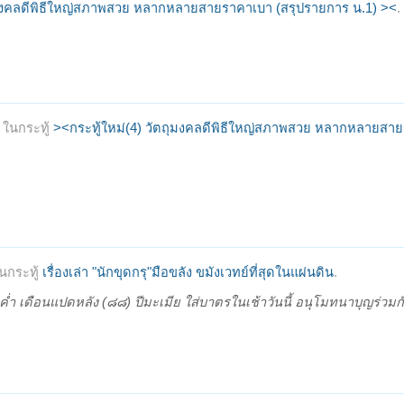
ถุมงคลดีพิธีใหญ่สภาพสวย หลากหลายสายราคาเบา (สรุปรายการ น.1) ><
.
ในกระทู้
><กระทู้ใหม่(4) วัตถุมงคลดีพิธีใหญ่สภาพสวย หลากหลายสา
นกระทู้
เรื่องเล่า "นักขุดกรุ"มือขลัง ขมังเวทย์ที่สุดในแผ่นดิน
.
่ำ เดือนแปดหลัง (๘๘) ปีมะเมีย ใส่บาตรในเช้าวันนี้ อนุโมทนาบุญร่วมกั