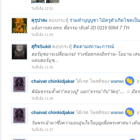
วันนี้เมื่อ 12:01
คุรุปาละ
ตอบกระทู้
ร่วมทำบุญบูชา ไม้ครูตัวเกิดโชคเป
แจ้งการส่ง ems พี่ธรรมาธิปต์ JD 0119 5064 7 TH
วันนี้เมื่อ 11:59
สุกิจSukit
ตอบกระทู้
ติดตามสถานะการณ์
.
ฮอร์มุซอาจเปลี่ยนเกม! ร่างข้อตกลงอิหร่าน–โอมาน เส
แคบฮอร์มุซ...
วันนี้เมื่อ 11:39
chaivat chinkidjakar
ได้เรต โพสต์ของ
wanwi
อ
พินัยธรรมล้ำค่า"หลวงปู่" แยก"ธรรม"กับ"วัตถุ".... ☆ มี
วันนี้เมื่อ 11:38
chaivat chinkidjakar
ได้เรต โพสต์ของ
wanwi
อ
วันพระนำมาซึ่งความอบอุ่นใจในบุญเพื่อพระศาสนา เต้นท
วันนี้เมื่อ 11:37