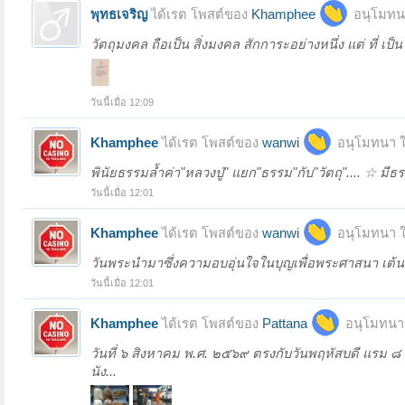
พุทธเจริญ
ได้เรต โพสต์ของ
Khamphee
อนุโมทนา
วัตถุมงคล ถือเป็น สิ่งมงคล สักการะอย่างหนึ่ง แต่ ที่ เป
วันนี้เมื่อ 12:09
Khamphee
ได้เรต โพสต์ของ
wanwi
อนุโมทนา ใ
พินัยธรรมล้ำค่า"หลวงปู่" แยก"ธรรม"กับ"วัตถุ".... ☆ มี
วันนี้เมื่อ 12:01
Khamphee
ได้เรต โพสต์ของ
wanwi
อนุโมทนา ใ
วันพระนำมาซึ่งความอบอุ่นใจในบุญเพื่อพระศาสนา เต้นท
วันนี้เมื่อ 12:01
Khamphee
ได้เรต โพสต์ของ
Pattana
อนุโมทนา 
วันที่ ๖ สิงหาคม พ.ศ. ๒๕๖๙ ตรงกับวันพฤหัสบดี แรม ๘ ค
นัง...