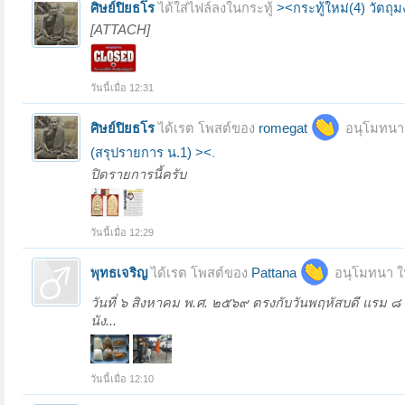
ศิษย์ปิยธโร
ได้ใส่ไฟล์ลงในกระทู้
><กระทู้ใหม่(4) วัต
[ATTACH]
วันนี้เมื่อ 12:31
ศิษย์ปิยธโร
ได้เรต โพสต์ของ
romegat
อนุโมทนา 
(สรุปรายการ น.1) ><
.
ปิดรายการนี้ครับ
วันนี้เมื่อ 12:29
พุทธเจริญ
ได้เรต โพสต์ของ
Pattana
อนุโมทนา ใ
วันที่ ๖ สิงหาคม พ.ศ. ๒๕๖๙ ตรงกับวันพฤหัสบดี แรม ๘ ค
นัง...
วันนี้เมื่อ 12:10