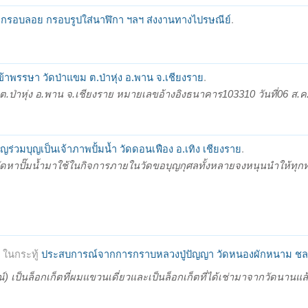
์ กรอบลอย กรอบรูปใส่นาฬิกา ฯลฯ ส่งงานทางไปรษณีย์
.
้าพรรษา วัดป่าแขม ต.ป่าหุ่ง อ.พาน จ.เชียงราย
.
.ป่าหุ่ง อ.พาน จ.เชียงราย หมายเลขอ้างอิงธนาคาร103310 วันที่06 ส.ค
ญร่วมบุญเป็นเจ้าภาพปั้มน้ำ วัดดอนเฟือง อ.เทิง เชียงราย
.
จัดหาปั๊มน้ำมาใช้ในกิจการภายในวัดขอบุญกุศลทั้งหลายจงหนุนนำให้ทุ
ในกระทู้
ประสบการณ์จากการกราบหลวงปู่ปัญญา วัดหนองผักหนาม ชลบ
 เป็นล็อกเก็ตที่ผมแขวนเดี่ยวและเป็นล็อกเก็ตที่ได้เช่ามาจากวัดนานแล้