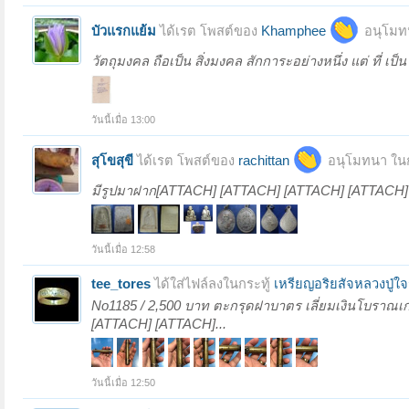
บัวแรกแย้ม
ได้เรต โพสต์ของ
Khamphee
อนุโมท
วัตถุมงคล ถือเป็น สิ่งมงคล สักการะอย่างหนึ่ง แต่ ที่ เป
วันนี้เมื่อ 13:00
สุโขสุขี
ได้เรต โพสต์ของ
rachittan
อนุโมทนา ในก
มีรูปมาฝาก[ATTACH] [ATTACH] [ATTACH] [ATTACH]
วันนี้เมื่อ 12:58
tee_tores
ได้ใส่ไฟล์ลงในกระทู้
เหรียญอริยสัจหลวงปู่ใ
No1185 / 2,500 บาท ตะกรุดฝาบาตร เลี่ยมเงินโบราณ
[ATTACH] [ATTACH]...
วันนี้เมื่อ 12:50