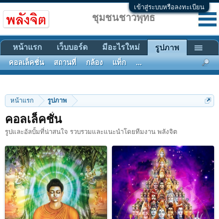
เข้าสู่ระบบหรือลงทะเบียน
ชุมชนชาวพุทธ
หน้าแรก
เว็บบอร์ด
มีอะไรใหม่
รูปภาพ
คอลเล็คชั่น
สถานที่
กล้อง
แท็ก
...
หน้าแรก
รูปภาพ
คอลเล็คชั่น
รูปและอัลบั้มที่น่าสนใจ รวบรวมและแนะนำโดยทีมงาน พลังจิต