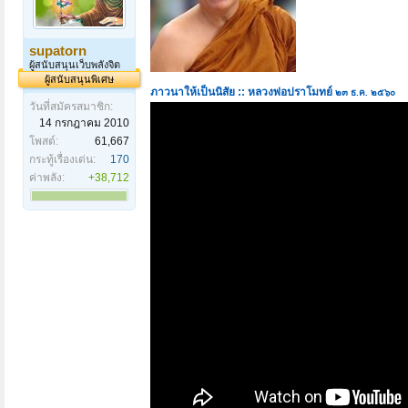
supatorn
ผู้สนับสนุนเว็บพลังจิต
ผู้สนับสนุนพิเศษ
ภาวนาให้เป็นนิสัย :: หลวงพ่อปราโมทย์
๒๓ ธ.ค. ๒๕๖๐
วันที่สมัครสมาชิก:
14 กรกฎาคม 2010
โพสต์:
61,667
กระทู้เรื่องเด่น:
170
ค่าพลัง:
+38,712