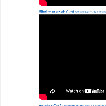
นิมิตต่างๆ หลวงพ่อปราโมทย์
ณ ศาลากาญจนาภิเษก (ศาลาลุง
หลวงพ่อปราโมทย์ แสดงธรรม
ณ บริษัท ดอกบัวคู่ จํากัด 31