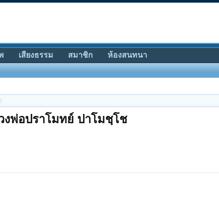
พ
เสียงธรรม
สมาชิก
ห้องสนทนา
ลวงพ่อปราโมทย์ ปาโมชฺโช