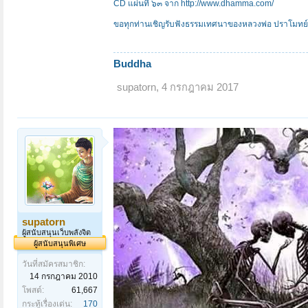
CD แผ่นที่ ๖๓ จาก
http://www.dhamma.com/
ขอทุกท่านเชิญรับฟังธรรมเทศนาของหลวงพ่อ ปราโมทย์ 
Buddha
supatorn
,
4 กรกฎาคม 2017
supatorn
ผู้สนับสนุนเว็บพลังจิต
ผู้สนับสนุนพิเศษ
วันที่สมัครสมาชิก:
14 กรกฎาคม 2010
โพสต์:
61,667
กระทู้เรื่องเด่น:
170