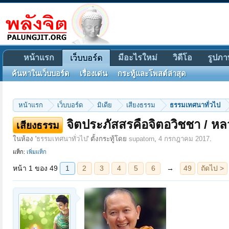
หน้าแรก
มีอะไรใหม่
วิดีโอ
รูปภา
เว็บบอร์ด
ค้นหาในเว็บบอร์ด
เรื่องเด่น
กระทู้และโพสต์ล่าสุด
หน้าแรก
เว็บบอร์ด
มิเดีย
เสียงธรรม
ธรรมเทศนาทั่วไป
หน้า 1 ของ 49
1
2
3
4
5
6
→
49
ถัดไป >
จิตประภัสสรคือจิตอวิชชา / ห
เสียงธรรม
ในห้อง '
ธรรมเทศนาทั่วไป
' ตั้งกระทู้โดย
supatorn
,
4 กรกฎาคม 2017
.
แท็ก:
เพิ่มแท็ก