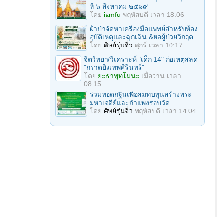
ที่ ๖ สิงหาคม ๒๕๖๙
โดย
iamfu
พฤหัสบดี เวลา 18:06
ผ้าป่าจัดหาเครื่องมือแพทย์สำหรับห้อง
อุบัติเหตุและฉุกเฉิน &หอผู้ป่วยวิกฤต...
โดย
ศิษย์รุ่นจิ๋ว
ศุกร์ เวลา 10:17
จิตวิทยา/วิเคราะห์ "เด็ก 14" ก่อเหตุสลด
"กราดยิงเทพศิรินทร์"
โดย
ยะธาพุทโมนะ
เมื่อวาน เวลา
08:15
ร่วมทอดกฐินเพื่อสมทบทุนสร้างพระ
มหาเจดีย์และกำแพงรอบวัด...
โดย
ศิษย์รุ่นจิ๋ว
พฤหัสบดี เวลา 14:04