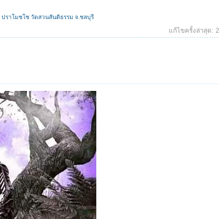
ปราโมชโช วัดสวนสันติธรรม จ.ชลบุรี
แก้ไขครั้งล่าสุด:
2