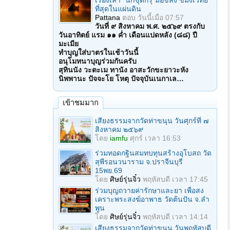
เรื่องเล่า "นักขุดกรุ"มือขลัง ขมังเวทย์
ที่สุดในแผ่นดิน
Pattana
ตอบ
วันนี้เมื่อ 07:57
วันที่ ๙ สิงหาคม พ.ศ. ๒๕๖๙ ตรงกับ
วันอาทิตย์ แรม ๑๑ ค่ำ เดือนแปดหลัง (๘๘) ปี
มะเมีย
ทำบุญใส่บาตรในเช้าวันนี้
อนุโมทนาบุญร่วมกันครับ
สุทินนัง วะตะเม ทานัง อาสะวักขะยาวะหัง
นิพพานะ ปัจจะโย โหตุ ปัจจุบันเนกาเล…
เข้าชมมาก
เสียงธรรมจากวัดท่าขนุน วันศุกร์ที่ ๗
สิงหาคม ๒๕๖๙
โดย
iamfu
ศุกร์ เวลา 16:53
ร่วมทอดกฐินสมทบทุนสร้างอุโบสถ วัด
สุพีรอนวนาราม จ.ปราจีนบุรี
15พย.69
โดย
ศิษย์รุ่นจิ๋ว
พฤหัสบดี เวลา 17:45
ร่วมบุญถวายค่ารักษาและยา เพื่อสง
เคราะพระสงฆ์อาพาธ วัดต้นปัน จ.ลํา
พูน
โดย
ศิษย์รุ่นจิ๋ว
พฤหัสบดี เวลา 14:14
เสียงธรรมจากวัดท่าขนุน วันพฤหัสบดี