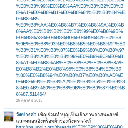
%E0%B8%99%E0%B8%AA%E0%B8%B2%E0%B
8%A1%E0%B8%B1%E0%B8%84%E0%B8%84%E
0%B8%B5-
%E0%B8%AA%E0%B8%B7%E0%B8%9A%E0%B
8%AA%E0%B8%B2%E0%B8%99%E0%B8%9B%
E0%B8%A3%E0%B8%B0%E0%B9%80%E0%B8
%9E%E0%B8%93%E0%B8%B5%E0%B8%9F%E0
%B8%B1%E0%B8%87%E0%B9%80%E0%B8%97
%E0%B8%A8%E0%B8%99%E0%B9%8C%E0%B
8%A1%E0%B8%AB%E0%B8%B2%E0%B8%8A%
E0%B8%B2%E0%B8%95%E0%B8%B4%E0%B9
%80%E0%B8%94%E0%B8%B7%E0%B8%AD%E
0%B8%99%E0%B8%A2%E0%B8%B5%E0%B9%8
8%E0%B9%80%E0%B8%9B%E0%B9%87%E0%B
8%87.511464/
26 ตุลาคม 2013
วัดปางค่า
เชิญร่วมทำบุญเป็นเจ้าภาพอาสนะสงฆ์
และหมอนอิงพร้อมผ้ารองนั่งพระสงฆ์
http://palungjit.org/threads/%E0%B9%80%E0%B8