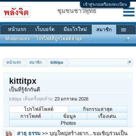
เข้าสู่ระบบหรือลงทะเบียน
ชุมชนชาวพุทธ
หน้าแรก
เว็บบอร์ด
มีอะไรใหม่
สมาชิก
Moderators
โปรไฟล์ที่ถูกโพสต์ล่าสุด
...
หน้าแรก
สมาชิก
kittitpx
kittitpx
เป็นที่รู้จักกันดี
kittitpx เห็นครั้งสุดท้าย:
23 มกราคม 2026
โปรไฟล์โพสต์
กิจกรรมล่าสุด
การโพสต์
ข้อมูล
เรื่องเด่น
Photos
สาธุ ธรรม
>> บุญใหญ่สร้างยาก...ขอเชิญร่วมเป็น