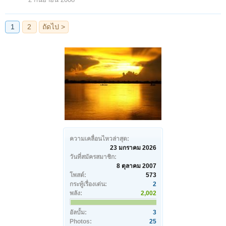
ความเคลื่อนไหวล่าสุด:
23 มกราคม 2026
วันที่สมัครสมาชิก:
8 ตุลาคม 2007
โพสต์:
573
กระทู้เรื่องเด่น:
2
พลัง:
2,002
อัลบั้ม:
3
Photos:
25