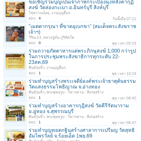
ขอเชิญร่วมบุญเป็นเจ้าภาพกระเบื้องมุงหลังคากุฏิ
สงฆ์ วัดล่องกะเบา อ.อินทร์บุรี สิงห์บุรี
ไข่หวานน้อย
,
งานบุญอื่นๆ
ตอบ:
4
วันนี้เมื่อ 07:21
1
2
3
4
5
6
→
10
ถัดไป >
"เมตตากรุณา ที่ขาดอุเบกขา" (สมเด็จพระสังฆราช
เจ้าฯ)
วิริยะ13
,
หลวงปู่มั่น ภูริทัตโต
ตอบ:
0
พุธ เวลา 05:53
ร่วมถวายภัตตาหารแด่พระภิกษุสงฆ์ 1,000 กว่ารูป
ในการประชุมพระสังฆาธิการทุกระดับ 22-
23สค.69
ศิษย์รุ่นจิ๋ว
,
งานบุญอื่นๆ
ตอบ:
1
พุธ เวลา 10:24
ร่วมทําบุญสร้างพระเจดีย์องค์พระเจ้าธาตุต้นธรรม
วัดแสงธรรมโพธิญาณ จ.อ่างทอง
ศิษย์รุ่นจิ๋ว
,
พระพุทธรูป - วิหารทาน - สิ่งก่อสร้าง
ตอบ:
1
พุธ เวลา 06:45
ร่วมทำบุญสร้างอาคารกุฎิสงฆ์ วัดคีรีรัตนาราม
อ.อู่ทอง จ.สุพรรณบุรี
ศิษย์รุ่นจิ๋ว
,
พระพุทธรูป - วิหารทาน - สิ่งก่อสร้าง
ตอบ:
1
พุธ เวลา 06:47
ร่วมทําบุญทอดกฐินสร้างศาลาการเปรียญ วัดสุทธิ
อัมไพรวัลย์ จ.ร้อยเอ็ด 1พย.69