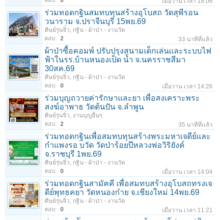
ตอบ:
0
เมื่อวาน เวลา 18:06
ร่วมทอดกฐินสมทบทุนสร้างอุโบสถ วัดสุพีรอน
วนาราม จ.ปราจีนบุรี 15พย.69
ศิษย์รุ่นจิ๋ว
,
กฐิน - ผ้าป่า - งานวัด
ตอบ:
2
33 นาทีที่แล้ว
ผ้าป่าซื้อคอมพ์ ปรับปรุงสนามเด็กเล่นเเละระบบไฟ
ฟ้าในรร.บ้านหนองเป็ด น้ำ จ.นครราชสีมา
30สค.69
ศิษย์รุ่นจิ๋ว
,
กฐิน - ผ้าป่า - งานวัด
ตอบ:
0
เมื่อวาน เวลา 14:26
ร่วมบุญถวายค่ารักษาและยา เพื่อสงเคราะพระ
สงฆ์อาพาธ วัดต้นปัน จ.ลําพูน
ศิษย์รุ่นจิ๋ว
,
งานบุญอื่นๆ
ตอบ:
2
35 นาทีที่แล้ว
ร่วมทอดกฐินเพื่อสมทบทุนสร้างพระมหาเจดีย์และ
กำแพงรอ บวัด วัดป่าร้อยปีหลวงพ่อวิริยังค์
จ.ราชบุรี 1พย.69
ศิษย์รุ่นจิ๋ว
,
กฐิน - ผ้าป่า - งานวัด
ตอบ:
0
เมื่อวาน เวลา 14:04
ร่วมทอดกฐินสามัคคี เพื่อสมทบสร้างอุโบสถทรงเจ
ดีย์พุทธคยา วัดหนองก๋าย จ.เชียงใหม่ 14พย.69
ศิษย์รุ่นจิ๋ว
,
กฐิน - ผ้าป่า - งานวัด
ตอบ:
0
เมื่อวาน เวลา 11:21