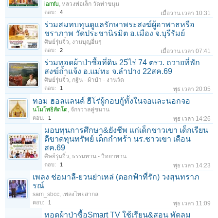
iamfu
,
หลวงพ่อเล็ก วัดท่าขนุน
ตอบ:
4
เมื่อวาน เวลา 10:31
ร่วมสมทบทุนดูแลรักษาพระสงฆ์ผู้อาพาธหรือ
ชราภาพ วัดประชานิรมิต อ.เมือง จ.บุรีรัมย์
ศิษย์รุ่นจิ๋ว
,
งานบุญอื่นๆ
ตอบ:
2
เมื่อวาน เวลา 07:41
ร่วมทอดผ้าป่าซื้อที่ดิน 25ไร่ 74 ตรว. ถวายที่พัก
สงฆ์ถ้ำแจ้ง อ.แม่ทะ จ.ลำปาง 22สค.69
ศิษย์รุ่นจิ๋ว
,
กฐิน - ผ้าป่า - งานวัด
ตอบ:
1
พุธ เวลา 20:05
ทอม ฮอลแลนด์ ฮีโร่ผู้กอบกู้ทั้งในจอและนอกจอ
นโมโพธิสัตโต
,
จักรวาลคู่ขนาน
ตอบ:
1
พุธ เวลา 14:26
มอบทุนการศึกษา&ยังชีพ เเก่เด็กชาวเขา เด็กเรียน
ดีขาดทุนทรัพย์ เด็กกำพร้า นร.ชาวเขา เดือน
สค.69
ศิษย์รุ่นจิ๋ว
,
ธรรมทาน - วิทยาทาน
ตอบ:
1
พุธ เวลา 14:23
เพลง ช่อมาลี-ยวนย่าเหล่ (ดอกฟ้าที่รัก) วงสุนทราภ
รณ์
sam_sbcc
,
เพลงไทยสากล
ตอบ:
1
พุธ เวลา 11:09
ทอดผ้าป่าซื้อSmart TV ใช้เรียน&สอน พัดลม