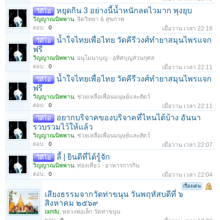
หยุดกิน 3 อย่างนี้น้ำหนักลดไวมาก พุงยุบ
วีดีโอ
วิญญาณนิพพาน
,
จิตวิทยา & สุขภาพ
ตอบ:
0
เมื่อวาน เวลา 22:16
น้ำใจไทยเพื่อไทย วัดคีรีวงศ์ทำยาสมุนไพรแจก
วีดีโอ
ฟรี
วิญญาณนิพพาน
,
อนุโมนาบุญ - อุทิศบุญส่วนกุศล
ตอบ:
0
เมื่อวาน เวลา 22:11
น้ำใจไทยเพื่อไทย วัดคีรีวงศ์ทำยาสมุนไพรแจก
วีดีโอ
ฟรี
วิญญาณนิพพาน
,
ช่วยเหลือเพื่อนมนุษย์และสัตว์
ตอบ:
0
เมื่อวาน เวลา 22:11
อยากบริจาคของบริจาคที่ไหนได้บ้าง อันนา
วีดีโอ
รวบรวมไว้ให้แล้ว
วิญญาณนิพพาน
,
ช่วยเหลือเพื่อนมนุษย์และสัตว์
ตอบ:
0
เมื่อวาน เวลา 22:07
ลี้ | ยินดีที่ได้รู้จัก
วีดีโอ
วิญญาณนิพพาน
,
ท่องเที่ยว - อาหารการกิน
ตอบ:
0
เมื่อวาน เวลา 22:04
เรื่องเด่น
เสียงธรรมจากวัดท่าขนุน วันพฤหัสบดีที่ ๖
สิงหาคม ๒๕๖๙
iamfu
,
หลวงพ่อเล็ก วัดท่าขนุน