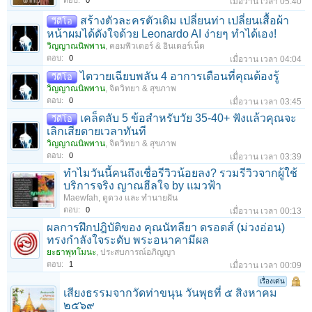
ตอบ:
0
เมื่อวาน เวลา 05:40
สร้างตัวละครตัวเดิม เปลี่ยนท่า เปลี่ยนเสื้อผ้า
วีดีโอ
หน้าผมได้ดังใจด้วย Leonardo AI ง่ายๆ ทำได้เอง!
วิญญาณนิพพาน
,
คอมพิวเตอร์ & อินเตอร์เน็ต
ตอบ:
0
เมื่อวาน เวลา 04:04
ไตวายเฉียบพลัน 4 อาการเตือนที่คุณต้องรู้
วีดีโอ
วิญญาณนิพพาน
,
จิตวิทยา & สุขภาพ
ตอบ:
0
เมื่อวาน เวลา 03:45
เคล็ดลับ 5 ข้อสำหรับวัย 35-40+ ฟังแล้วคุณจะ
วีดีโอ
เลิกเสียดายเวลาทันที
วิญญาณนิพพาน
,
จิตวิทยา & สุขภาพ
ตอบ:
0
เมื่อวาน เวลา 03:39
ทำไมวันนี้คนถึงเชื่อรีวิวน้อยลง? รวมรีวิวจากผู้ใช้
บริการจริง ญาณฮีลใจ by แมวฟ้า
Maewfah
,
ดูดวง และ ทำนายฝัน
ตอบ:
0
เมื่อวาน เวลา 00:13
ผลการฝึกปฎิบัติของ คุณนัทลียา ดรอดส์ (ม่วงอ่อน)
ทรงกำลังใจระดับ พระอนาคามีผล
ยะธาพุทโมนะ
,
ประสบการณ์อภิญญา
ตอบ:
1
เมื่อวาน เวลา 00:09
เรื่องเด่น
เสียงธรรมจากวัดท่าขนุน วันพุธที่ ๕ สิงหาคม
๒๕๖๙