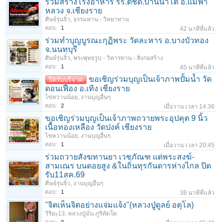
ร่วมสร้างโรงอาหาร รร.ตชด.บ้านนาโต่ อ.แม่ฟ้า
หลวง จ.เชียงราย
ศิษย์รุ่นจิ๋ว
,
ธรรมทาน - วิทยาทาน
ตอบ:
1
42 นาทีที่แล้ว
ร่วมทําบุญบูรณะกุฏิพระ วัดละหาร อ.บางบัวทอง
จ.นนทบุรี
ศิษย์รุ่นจิ๋ว
,
พระพุทธรูป - วิหารทาน - สิ่งก่อสร้าง
ตอบ:
1
45 นาทีที่แล้ว
ขอเชิญร่วมบุญเป็นเจ้าภาพปั้มน้ำ วัด
ปิดรับบริจาค
ดอนเฟือง อ.เทิง เชียงราย
ไข่หวานน้อย
,
งานบุญอื่นๆ
ตอบ:
2
เมื่อวาน เวลา 14:36
ขอเชิญร่วมบุญเป็นเจ้าภาพถวายพระอุปคุต 9 นิ้ว
เนื้อทองเหลือง วัดปงค์ เชียงราย
ไข่หวานน้อย
,
งานบุญอื่นๆ
ตอบ:
1
เมื่อวาน เวลา 20:45
ร่วมถวายสังฆทานยา เวชภัณฑ แด่พระสงฆ์-
สามเณร บนดอยสูง &ในถิ่นทุรกันดารห่างไกล ปิด
รับ11สค.69
ศิษย์รุ่นจิ๋ว
,
งานบุญอื่นๆ
ตอบ:
1
38 นาทีที่แล้ว
"จิตเห็นจิตอย่างแจ่มแจ้ง"(หลวงปู่ดูลย์ อตุโล)
วิริยะ13
,
หลวงปู่มั่น ภูริทัตโต