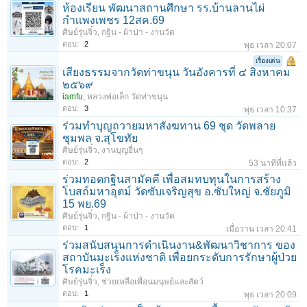
ห้องเรียน พัฒนาสถานศึกษา รร.บ้านลานไผ่
กําเเพงเพชร 12สค.69
ศิษย์รุ่นจิ๋ว
,
กฐิน - ผ้าป่า - งานวัด
ตอบ:
2
พุธ เวลา 20:07
เรื่องเด่น
เสียงธรรมจากวัดท่าขนุน วันอังคารที่ ๔ สิงหาคม
๒๕๖๙
iamfu
,
หลวงพ่อเล็ก วัดท่าขนุน
ตอบ:
3
พุธ เวลา 10:37
ร่วมทําบุญถวายมหาสังฆทาน 69 ชุด วัดพลาย
ชุมพล จ.สุโขทัย
ศิษย์รุ่นจิ๋ว
,
งานบุญอื่นๆ
ตอบ:
2
53 นาทีที่แล้ว
ร่วมทอดกฐินสามัคคี เพื่อสมทบทุนในการสร้าง
โบสถ์มหาอุตม์ วัดซับเจริญสุข อ.ซับใหญ่ จ.ชัยภูมิ
15 พย.69
ศิษย์รุ่นจิ๋ว
,
กฐิน - ผ้าป่า - งานวัด
ตอบ:
1
เมื่อวาน เวลา 20:41
ร่วมสนับสนุนการดำเนินงาน&พัฒนาวิชาการ ของ
สถาบันมะเร็งแห่งชาติ เพื่อยกระดับการรักษาผู้ป่วย
โรคมะเร็ง
ศิษย์รุ่นจิ๋ว
,
ช่วยเหลือเพื่อนมนุษย์และสัตว์
ตอบ:
1
พุธ เวลา 20:09