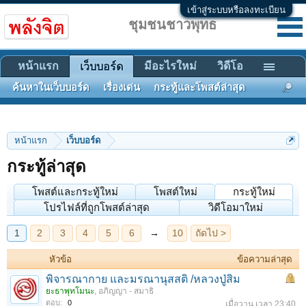
เข้าสู่ระบบหรือลงทะเบียน
ชุมชนชาวพุทธ
หน้าแรก
มีอะไรใหม่
วิดีโอ
เว็บบอร์ด
ค้นหาในเว็บบอร์ด
เรื่องเด่น
กระทู้และโพสต์ล่าสุด
หน้าแรก
เว็บบอร์ด
กระทู้ล่าสุด
1
2
3
4
5
6
→
10
ถัดไป >
โพสต์และกระทู้ใหม่
โพสต์ใหม่
กระทู้ใหม่
โปรไฟล์ที่ถูกโพสต์ล่าสุด
วิดีโอมาใหม่
หัวข้อ
ข้อความล่าสุด
พิจารณากาย และมรณานุสสติ /หลวงปู่สิม
ยะธาพุทโมนะ
,
อภิญญา - สมาธิ
ตอบ:
0
เมื่อวาน เวลา 23:40