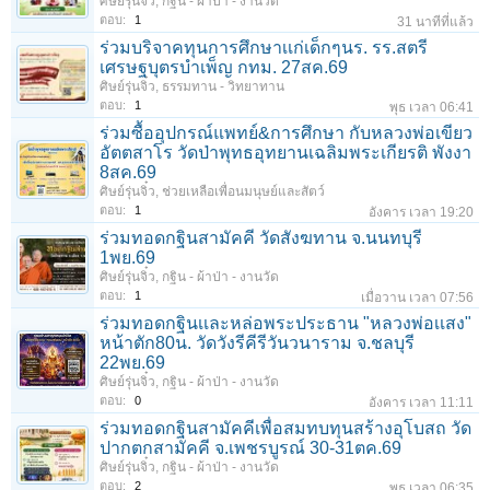
ศิษย์รุ่นจิ๋ว
,
กฐิน - ผ้าป่า - งานวัด
ตอบ:
1
31 นาทีที่แล้ว
ร่วมบริจาคทุนการศึกษาเเก่เด็กๆนร. รร.สตรี
เศรษฐบุตรบำเพ็ญ กทม. 27สค.69
ศิษย์รุ่นจิ๋ว
,
ธรรมทาน - วิทยาทาน
ตอบ:
1
พุธ เวลา 06:41
ร่วมซื้ออุปกรณ์แพทย์&การศึกษา กับหลวงพ่อเขียว
อัตตสาโร วัดป่าพุทธอุทยานเฉลิมพระเกียรติ พังงา
8สค.69
ศิษย์รุ่นจิ๋ว
,
ช่วยเหลือเพื่อนมนุษย์และสัตว์
ตอบ:
1
อังคาร เวลา 19:20
ร่วมทอดกฐินสามัคคี วัดสังฆทาน จ.นนทบุรี
1พย.69
ศิษย์รุ่นจิ๋ว
,
กฐิน - ผ้าป่า - งานวัด
ตอบ:
1
เมื่อวาน เวลา 07:56
ร่วมทอดกฐินเเละหล่อพระประธาน "หลวงพ่อเเสง"
หน้าตัก80น. วัดวังรีคีรีวันวนาราม จ.ชลบุรี
22พย.69
ศิษย์รุ่นจิ๋ว
,
กฐิน - ผ้าป่า - งานวัด
ตอบ:
0
อังคาร เวลา 11:11
ร่วมทอดกฐินสามัคคีเพื่อสมทบทุนสร้างอุโบสถ วัด
ปากตกสามัคคี จ.เพชรบูรณ์ 30-31ตค.69
ศิษย์รุ่นจิ๋ว
,
กฐิน - ผ้าป่า - งานวัด
ตอบ:
2
พุธ เวลา 06:35